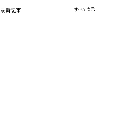
すべて表示
最新記事
バウス氷川台
コメント