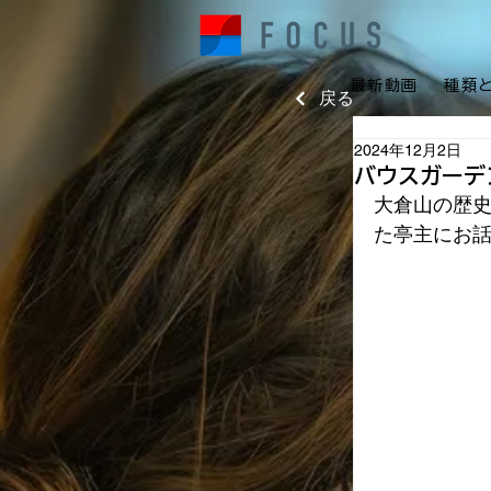
最新動画
種類
戻る
2024年12月2日
バウスガーデ
大倉山の歴
た亭主にお