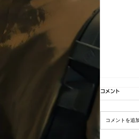
ラコント越
コメント
女性客が多い
ターゲットにし
パクトマンシ
コメントを追
生」をご検討
け、蒲生での